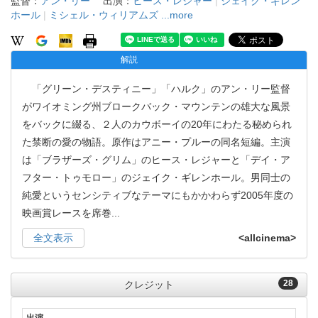
監督：
アン・リー
出演：
ヒース・レジャー
|
ジェイク・ギレン
ホール
|
ミシェル・ウィリアムズ
...more
解説
「グリーン・デスティニー」「ハルク」のアン・リー監督
がワイオミング州ブロークバック・マウンテンの雄大な風景
をバックに綴る、２人のカウボーイの20年にわたる秘められ
た禁断の愛の物語。原作はアニー・プルーの同名短編。主演
は「ブラザーズ・グリム」のヒース・レジャーと「デイ・ア
フター・トゥモロー」のジェイク・ギレンホール。男同士の
純愛というセンシティブなテーマにもかかわらず2005年度の
映画賞レースを席巻
...
全文表示
<allcinema>
28
クレジット