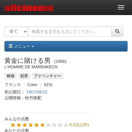
ナ
ビ
ゲ
ー
シ
ョ
ン
メニュー
黄金に賭ける男
1966
L'HOMME DE MARRAKECH
映画
犯罪
アドベンチャー
フランス
Color
92分
初公開日：
1967/08/15
公開情報：松竹映配
みんなの点数
6.0点(1件)
あなたの点数