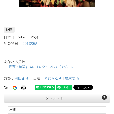
映画
日本
Color
25分
初公開日：
2013/05/
あなたの点数
投票・確認するにはログインしてください。
監督：
岡田まり
出演：
きむらゆき
|
柴木丈瑠
3
クレジット
出演