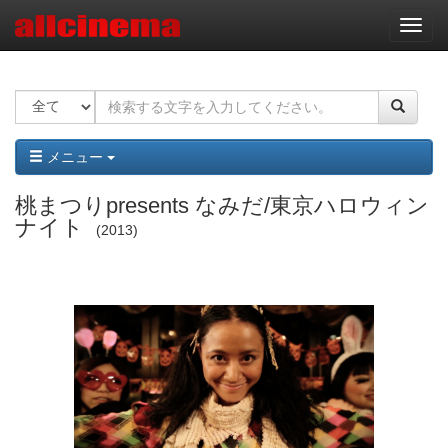
ナ
ビ
ゲ
ー
シ
ョ
ン
メニュー
桃まつりpresents なみだ/東京ハロウィン
ナイト
2013