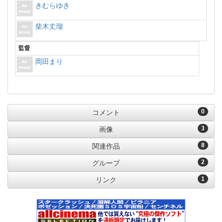
きむらゆき
柴木丈瑠
監督
岡田まり
0
コメント
3
画像
8
関連作品
2
グループ
1
リンク