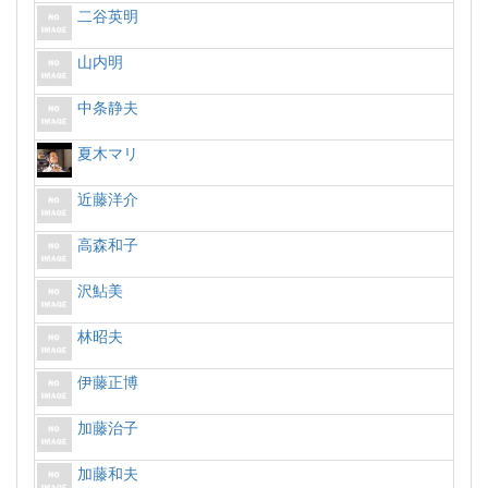
二谷英明
山内明
中条静夫
夏木マリ
近藤洋介
高森和子
沢鮎美
林昭夫
伊藤正博
加藤治子
加藤和夫