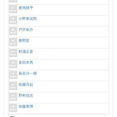
倉地雄平
小野泰次郎
戸沢佑介
奥野匡
村瀬正彦
多田幸男
長谷川一輝
佐藤百起
野村信次
加藤善博