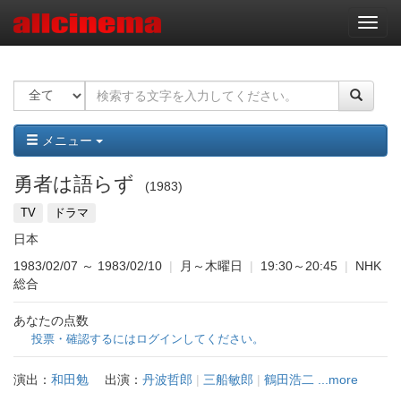
ナ
ビ
ゲ
ー
シ
ョ
ン
メニュー
勇者は語らず
1983
TV
ドラマ
日本
1983/02/07
～
1983/02/10
|
月～木曜日
|
19:30～20:45
|
NHK
総合
あなたの点数
投票・確認するにはログインしてください。
演出：
和田勉
出演：
丹波哲郎
|
三船敏郎
|
鶴田浩二
...more