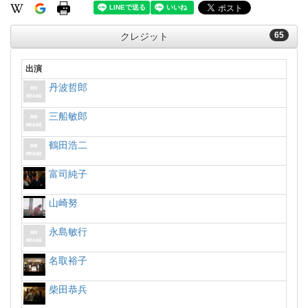
65
クレジット
出演
丹波哲郎
三船敏郎
鶴田浩二
富司純子
山崎努
永島敏行
名取裕子
柴田恭兵