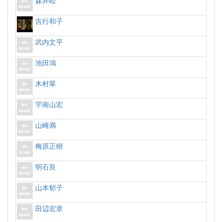
森井睦
吉行和子
武内文平
池田鴻
木村翠
宇南山宏
山崎満
梅原正樹
明石良
山本郁子
田辺宏章