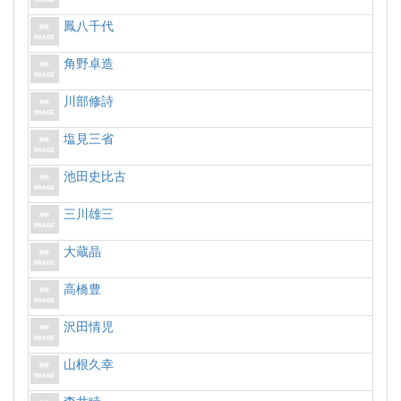
鳳八千代
角野卓造
川部修詩
塩見三省
池田史比古
三川雄三
大蔵晶
高橋豊
沢田情児
山根久幸