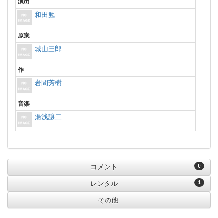
演出
和田勉
原案
城山三郎
作
岩間芳樹
音楽
湯浅譲二
0
コメント
1
レンタル
その他