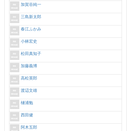
加賀谷純一
三島新太郎
春江ふかみ
小林宏史
松田真知子
加藤義博
高松英郎
渡辺文雄
樋浦勉
西田健
阿木五郎