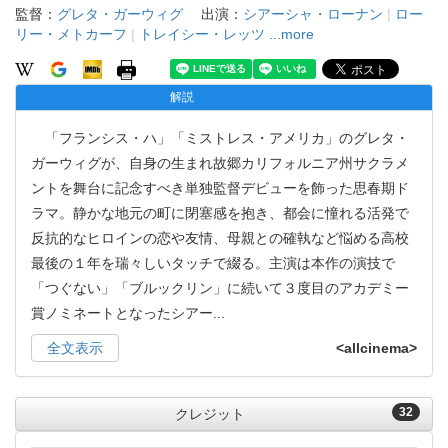
監督：
グレタ・ガーウィグ
出演：
シアーシャ・ローナン
|
ロー
リー・メトカーフ
|
トレイシー・レッツ
...more
解説
「フランシス・ハ」「ミストレス・アメリカ」のグレタ・
ガーウィグが、自身の生まれ故郷カリフォルニア州サクラメ
ントを舞台に記念すべき単独監督デビューを飾った思春期ド
ラマ。静かな地元の町に閉塞感を抱き、都会に憧れる活発で
反抗的なヒロインの恋や友情、母親との確執など悩める高校
最後の１年を瑞々しいタッチで綴る。主演は本作の演技で
「つぐない」「ブルックリン」に続いて３度目のアカデミー
賞ノミネートとなったシアー
...
全文表示
<allcinema>
32
クレジット