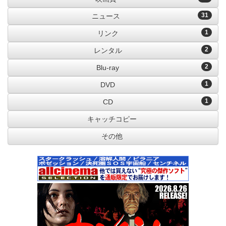
31
ニュース
1
リンク
2
レンタル
2
Blu-ray
1
DVD
1
CD
キャッチコピー
その他