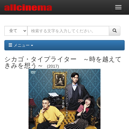
ナ
ビ
ゲ
ー
シ
ョ
ン
メニュー
シカゴ・タイプライター ～時を越えて
きみを想う～
2017