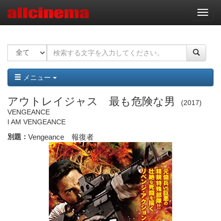
ナ
ビ
ゲ
ー
シ
ョ
ン
メニュー
アウトレイジャス 最も危険な男
2017
VENGEANCE
I AM VENGEANCE
別題：
Vengeance 報復者