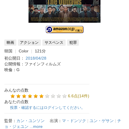
映画
アクション
サスペンス
犯罪
韓国
Color
121分
初公開日：
2018/04/28
公開情報：ファインフィルムズ
映倫：G
みんなの点数
6.6点(14件)
あなたの点数
投票・確認するにはログインしてください。
監督：
カン・ユンソン
出演：
マ・ドンソク
|
ユン・ゲサン
|
チ
ョ・ジェユン
...more