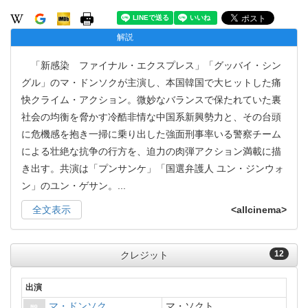
解説
「新感染 ファイナル・エクスプレス」「グッバイ・シン
グル」のマ・ドンソクが主演し、本国韓国で大ヒットした痛
快クライム・アクション。微妙なバランスで保たれていた裏
社会の均衡を脅かす冷酷非情な中国系新興勢力と、その台頭
に危機感を抱き一掃に乗り出した強面刑事率いる警察チーム
による壮絶な抗争の行方を、迫力の肉弾アクション満載に描
き出す。共演は「プンサンケ」「国選弁護人 ユン・ジンウォ
ン」のユン・ゲサン。
...
全文表示
<allcinema>
12
クレジット
出演
マ・ドンソク
マ・ソクト