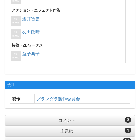
アクション・エフェクト作監
酒井智史
友田政晴
特効・2Dワークス
益子典子
会社
製作
プランダラ製作委員会
0
コメント
4
主題歌