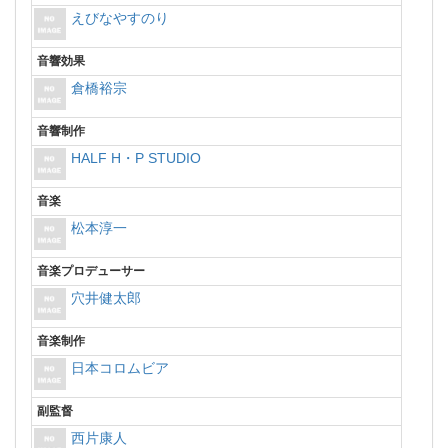
えびなやすのり
音響効果
倉橋裕宗
音響制作
HALF H・P STUDIO
音楽
松本淳一
音楽プロデューサー
穴井健太郎
音楽制作
日本コロムビア
副監督
西片康人