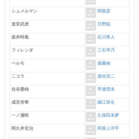
シュメルマン
関俊彦
道安武虎
日野聡
坂井時風
石川界人
フィレンダ
三石琴乃
ペルモ
遠藤綾
二コラ
遊佐浩二
住谷愛純
早瀬雪未
成宮杏華
織江珠生
一ノ瀬咲
久保田未夢
阿久井玄治
阿座上洋平