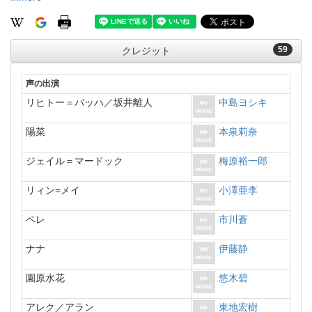
59
クレジット
声の出演
リヒトー＝バッハ／坂井離人
中島ヨシキ
陽菜
本泉莉奈
ジェイル＝マードック
梅原裕一郎
リィン=メイ
小澤亜李
ペレ
市川蒼
ナナ
伊藤静
園原水花
悠木碧
アレク／アラン
東地宏樹