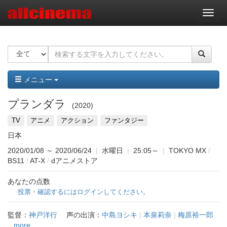
ナ
ビ
ゲ
ー
シ
ョ
ン
メニュー
プランダラ
2020
TV
アニメ
アクション
ファンタジー
日本
2020/01/08
～
2020/06/24
|
水曜日
|
25:05～
|
TOKYO MX
/
BS11
/
AT-X
/
dアニメストア
あなたの点数
投票・確認するにはログインしてください。
監督：
神戸洋行
声の出演：
中島ヨシキ
|
本泉莉奈
|
梅原裕一郎
...more