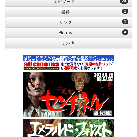
24
エピソード
1
書籍
1
リンク
4
Blu-ray
その他