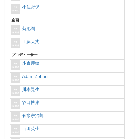
小佐野保
企画
菊池剛
工藤大丈
プロデューサー
小倉理絵
Adam Zehner
川本晃生
谷口博康
有水宗治郎
百田英生