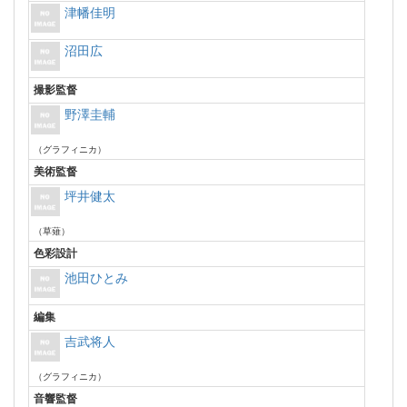
津幡佳明
沼田広
撮影監督
野澤圭輔
（グラフィニカ）
美術監督
坪井健太
（草薙）
色彩設計
池田ひとみ
編集
吉武将人
（グラフィニカ）
音響監督