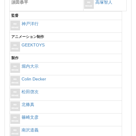
須田恭平
高塚智人
監督
神戸洋行
アニメーション制作
GEEKTOYS
製作
堀内大示
Colin Decker
松田啓次
北條真
篠崎文彦
南沢道義