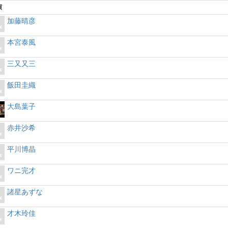
演
加藤晴彦
本宮泰風
三又又三
飯田圭織
大島葉子
赤井沙希
平川博晶
ワニ完才
諸星あずな
才木玲佳