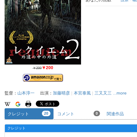
￥200
￥200
監督：
山本淳一
出演：
加藤晴彦
|
本宮泰風
|
三又又三
...more
クレジット
20
コメント
0
関連作品
クレジット