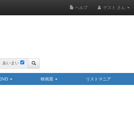
ヘルプ
ゲスト さん
あいまい
y/DVD
映画賞
リストマニア