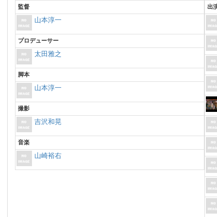
監督
出
山本淳一
プロデューサー
太田雅之
脚本
山本淳一
撮影
吉沢和晃
音楽
山崎裕右