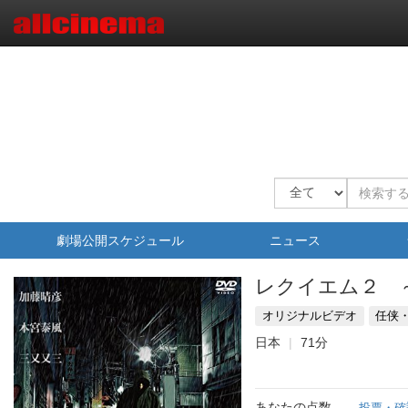
劇場公開スケジュール
ニュース
レクイエム２ 
オリジナルビデオ
任侠
日本
71分
あなたの点数
投票・確