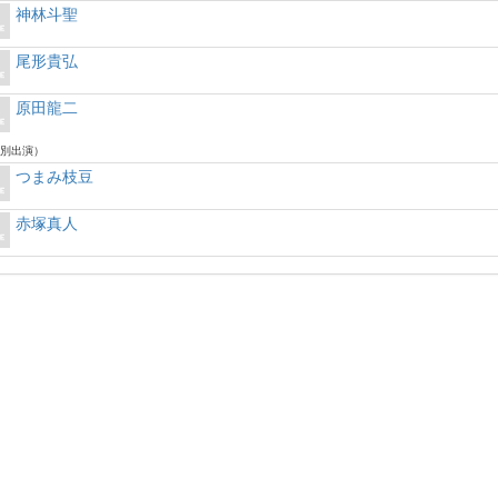
神林斗聖
尾形貴弘
原田龍二
別出演）
つまみ枝豆
赤塚真人