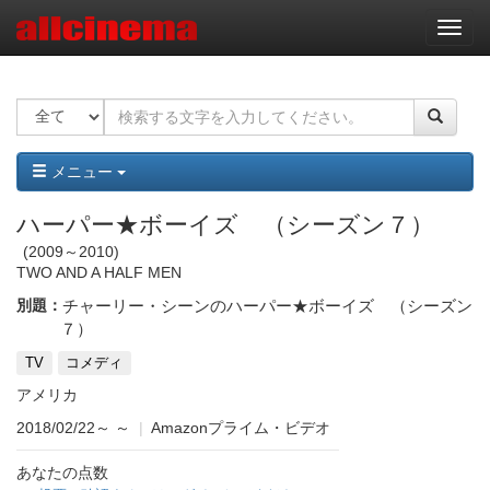
ナ
ビ
ゲ
ー
シ
ョ
ン
メニュー
ハーパー★ボーイズ （シーズン７）
2009～2010
TWO AND A HALF MEN
別題：
チャーリー・シーンのハーパー★ボーイズ （シーズン
７）
TV
コメディ
アメリカ
2018/02/22～
～
|
Amazonプライム・ビデオ
あなたの点数