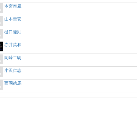
本宮泰風
山本圭壱
樋口隆則
赤井英和
岡崎二朗
小沢仁志
西岡徳馬