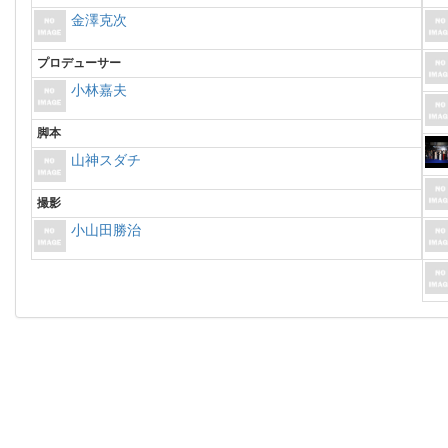
金澤克次
プロデューサー
小林嘉夫
脚本
山神スダチ
撮影
小山田勝治