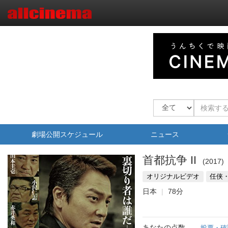
劇場公開スケジュール
ニュース
首都抗争 II
2017
オリジナルビデオ
任侠
日本
78分
あなたの点数
投票・確