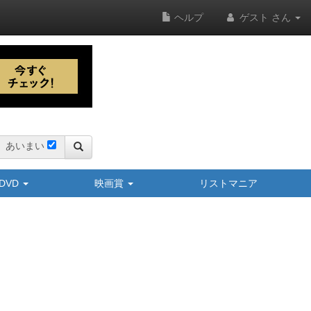
ヘルプ
ゲスト さん
あいまい
y/DVD
映画賞
リストマニア