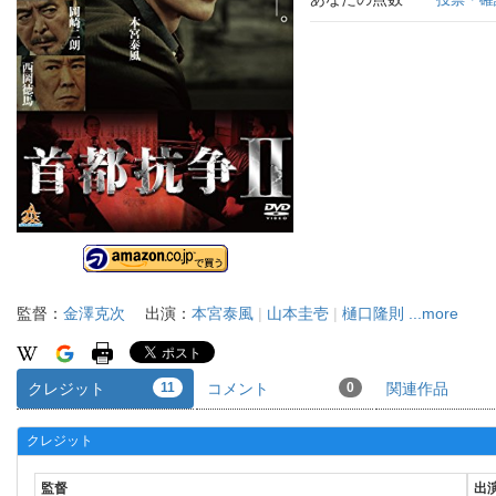
監督：
金澤克次
出演：
本宮泰風
|
山本圭壱
|
樋口隆則
...more
クレジット
11
コメント
0
関連作品
クレジット
監督
出