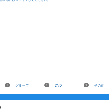
3
グループ
1
DVD
1
その他
演