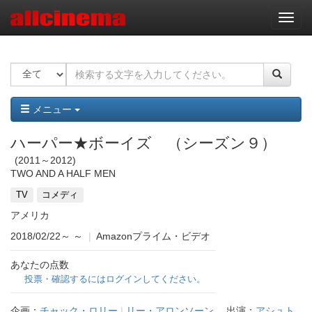
ナ
ビ
ゲ
ー
シ
ョ
ン
メニュー
ハーパー★ボーイズ （シーズン９）
2011～2012
TWO AND A HALF MEN
TV
コメディ
アメリカ
2018/02/22～
～
|
Amazonプライム・ビデオ
あなたの点数
投票・確認するにはログインしてください。
企画：
チャック・ロリー
|
リー・アロンソーン
出演：
アシュト