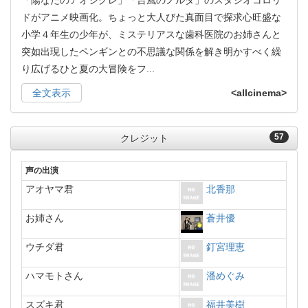
ドがアニメ映画化。ちょっと大人びた真面目で探求心旺盛な
小学４年生の少年が、ミステリアスな歯科医院のお姉さんと
突如出現したペンギンとの不思議な関係を解き明かすべく繰
り広げるひと夏の大冒険をフ
...
全文表示
<allcinema>
57
クレジット
声の出演
アオヤマ君
北香那
お姉さん
蒼井優
ウチダ君
釘宮理恵
ハマモトさん
潘めぐみ
スズキ君
福井美樹