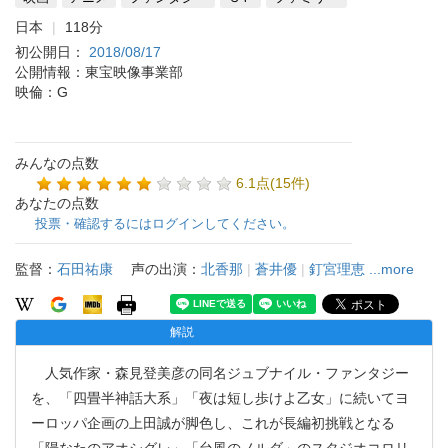
日本
118分
初公開日：
2018/08/17
公開情報：東宝映像事業部
映倫：G
みんなの点数
6.1点(15件)
あなたの点数
投票・確認するにはログインしてください。
監督：
石田祐康
声の出演：
北香那
|
蒼井優
|
釘宮理恵
...more
解説
人気作家・森見登美彦の同名ジュブナイル・ファンタジー
を、「四畳半神話大系」「夜は短し歩けよ乙女」に続いてヨ
ーロッパ企画の上田誠が脚色し、これが長編初挑戦となる
「陽なたのアオシグレ」「台風のノルダ」のスタジオコロリ