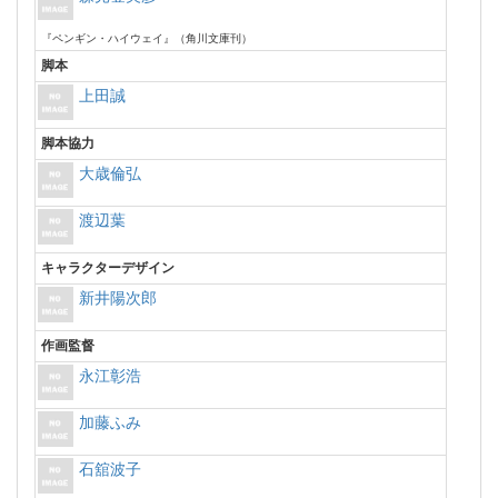
『ペンギン・ハイウェイ』（角川文庫刊）
脚本
上田誠
脚本協力
大歳倫弘
渡辺葉
キャラクターデザイン
新井陽次郎
作画監督
永江彰浩
加藤ふみ
石舘波子