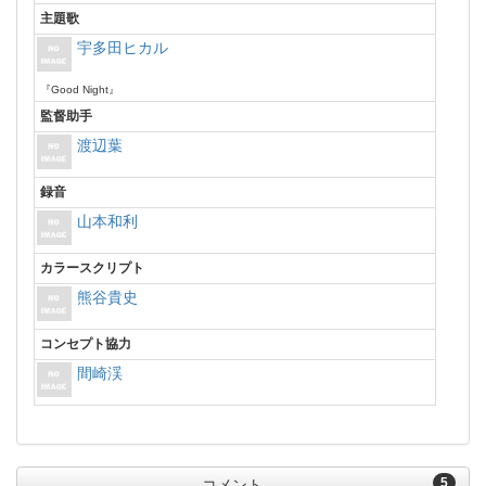
主題歌
宇多田ヒカル
『Good Night』
監督助手
渡辺葉
録音
山本和利
カラースクリプト
熊谷貴史
コンセプト協力
間崎渓
5
コメント