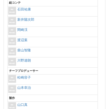
絵コンテ
石田祐康
新井陽次郎
間崎渓
渡辺葉
柴山智隆
川野達朗
チーフプロデューサー
松崎容子
山本幸治
製作
山口真