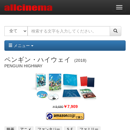
ナ
ビ
ゲ
ー
シ
ョ
ン
メニュー
ペンギン・ハイウェイ
2018
PENGUIN HIGHWAY
￥7,909
￥9,680
映画
アニメ
ファンタジー
ＳＦ
ファミリー