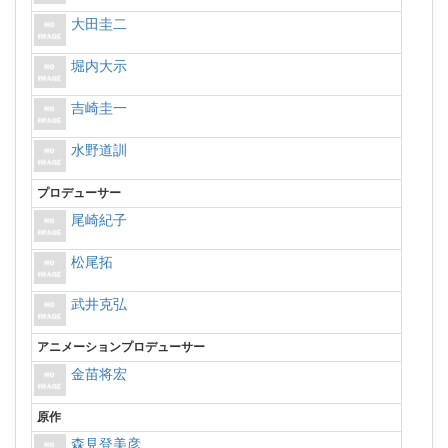
大田圭二
堀内大示
吉崎圭一
水野道訓
プロデューサー
尾崎紀子
松尾拓
武井克弘
アニメーションプロデューサー
金苗将宏
原作
森見登美彦