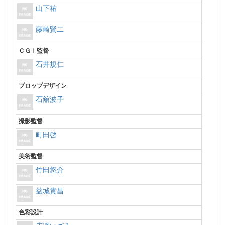
山下祐
藤崎賢二
ＣＧＩ監督
石井規仁
プロップデザイン
石舘波子
撮影監督
町田啓
美術監督
竹田悠介
益城貴昌
色彩設計