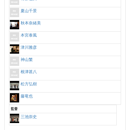
夏山千景
秋本奈緒美
本宮泰風
津川雅彦
神山繁
根津甚八
松方弘樹
藤竜也
監督
三池崇史