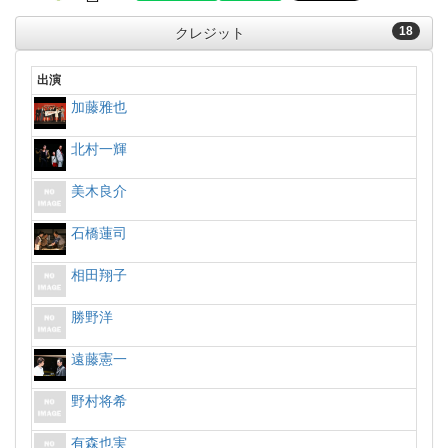
18
クレジット
出演
加藤雅也
北村一輝
美木良介
石橋蓮司
相田翔子
勝野洋
遠藤憲一
野村将希
有森也実