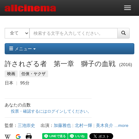
ナ
ビ
ゲ
ー
シ
ョ
ン
メニュー
許されざる者 第一章 獅子の血戦
2016
映画
任侠・ヤクザ
日本
95分
あなたの点数
投票・確認するにはログインしてください。
監督：
三池崇史
出演：
加藤雅也
|
北村一輝
|
美木良介
...more