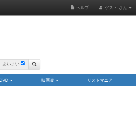
ヘルプ
ゲスト さん
あいまい
y/DVD
映画賞
リストマニア