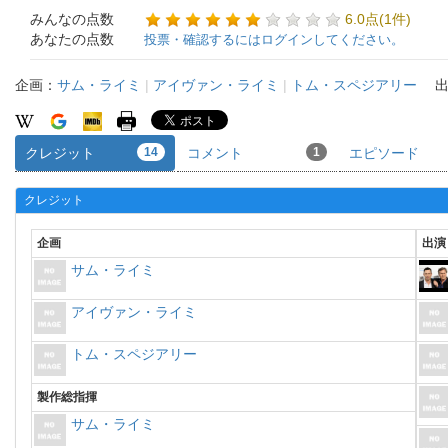
みんなの点数
6.0点(1件)
あなたの点数
投票・確認するにはログインしてください。
企画：
サム・ライミ
|
アイヴァン・ライミ
|
トム・スペジアリー
クレジット
14
コメント
1
エピソード
クレジット
企画
出演
サム・ライミ
アイヴァン・ライミ
トム・スペジアリー
製作総指揮
サム・ライミ