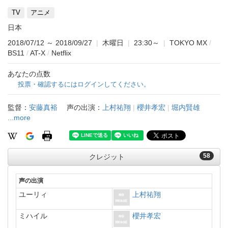
TV
アニメ
日本
2018/07/12
～
2018/09/27
|
木曜日
|
23:30～
|
TOKYO MX
/
BS11
/
AT-X
/
Netflix
あなたの点数
投票・確認するにはログインしてください。
監督：
安藤真裕
声の出演：
上村祐翔
|
櫻井孝宏
|
堀内賢雄
...more
58
クレジット
声の出演
ユーリィ
上村祐翔
ミハイル
櫻井孝宏