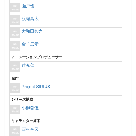
瀬戸優
渡瀬昌太
大和田智之
金子広孝
アニメーションプロデューサー
辻充仁
原作
Project SIRIUS
シリーズ構成
小柳啓伍
キャラクター原案
西村キヌ