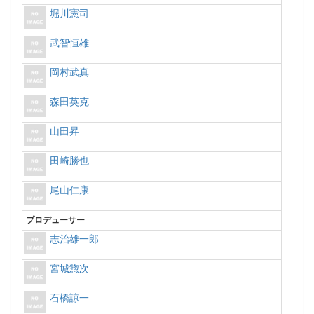
堀川憲司
武智恒雄
岡村武真
森田英克
山田昇
田崎勝也
尾山仁康
プロデューサー
志治雄一郎
宮城惣次
石橋諒一