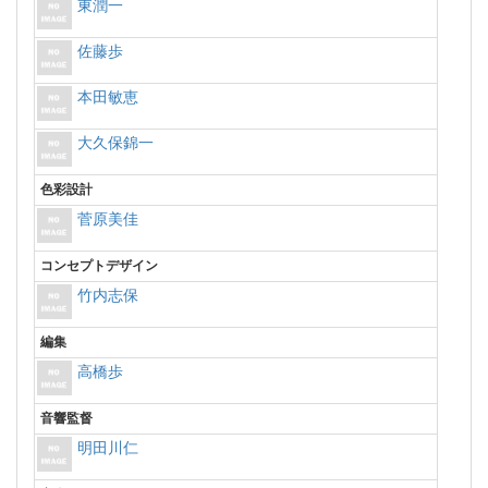
東潤一
佐藤歩
本田敏恵
大久保錦一
色彩設計
菅原美佳
コンセプトデザイン
竹内志保
編集
高橋歩
音響監督
明田川仁