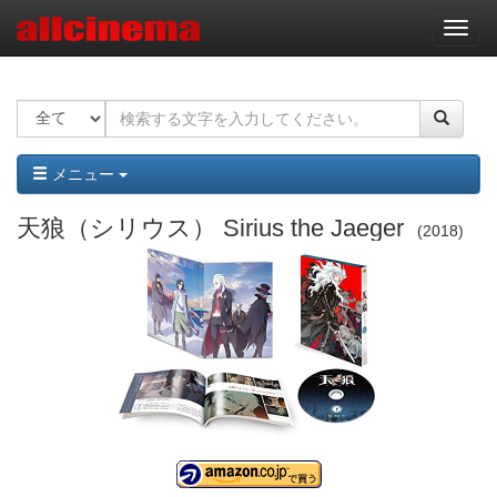
ナ
ビ
ゲ
ー
シ
ョ
ン
メニュー
天狼（シリウス） Sirius the Jaeger
2018