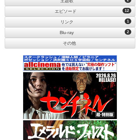
2
主題歌
12
エピソード
1
リンク
2
Blu-ray
その他