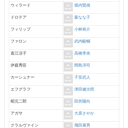
ウィラード
堀内賢雄
ドロテア
森なな子
フィリップ
小林裕介
ファロン
武内駿輔
直江涼子
高橋李依
伊庭秀臣
間島淳司
カーシュナー
子安武人
エフグラフ
津田健次郎
昭元二郎
田所陽向
アガサ
大原さやか
クラルヴァイン
飛田展男