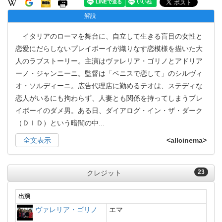
解説
イタリアのローマを舞台に、自立して生きる盲目の女性と
恋愛にだらしないプレイボーイが織りなす恋模様を描いた大
人のラブストーリー。主演はヴァレリア・ゴリノとアドリア
ーノ・ジャンニーニ。監督は「ベニスで恋して」のシルヴィ
オ・ソルディーニ。広告代理店に勤めるテオは、ステディな
恋人がいるにも拘わらず、人妻とも関係を持ってしまうプレ
イボーイのダメ男。ある日、ダイアログ・イン・ザ・ダーク
（ＤＩＤ）という暗闇の中
...
全文表示
<allcinema>
23
クレジット
出演
ヴァレリア・ゴリノ
エマ