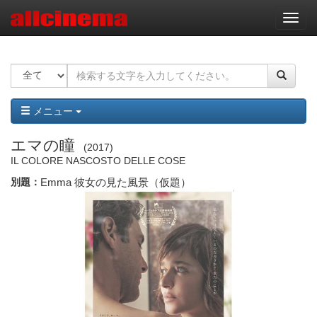
ナ
ビ
ゲ
ー
シ
ョ
ン
メニュー
エマの瞳
2017
IL COLORE NASCOSTO DELLE COSE
別題：
Emma 彼女の見た風景（仮題）