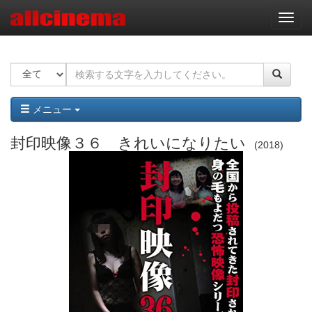
ナ
ビ
ゲ
ー
シ
ョ
ン
メニュー
封印映像３６ きれいになりたい
2018