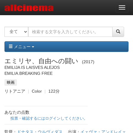
ナ
ビ
ゲ
ー
シ
ョ
ン
メニュー
エミリヤ、自由への闘い
2017
EMILIJA IS LAISVES ALEJOS
EMILIA.BREAKING FREE
映画
リトアニア
Color
122分
あなたの点数
投票・確認するにはログインしてください。
監督：
ドナタス・ウルヴィダス
出演：
イェヴァ・アンドレイェ