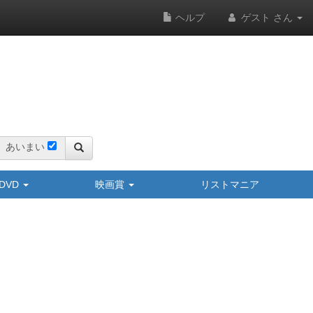
ヘルプ
ゲスト さん
あいまい
y/DVD
映画賞
リストマニア