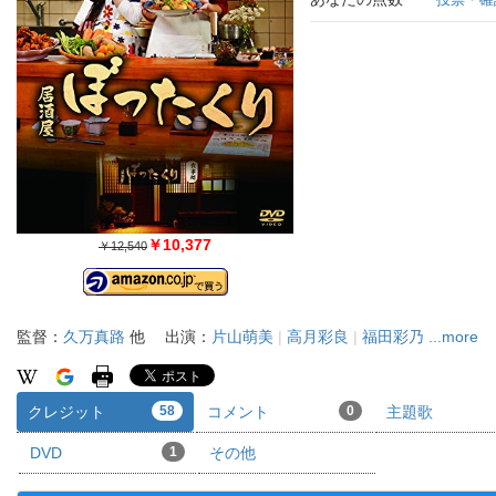
￥10,377
￥12,540
監督：
久万真路
他
出演：
片山萌美
|
高月彩良
|
福田彩乃
...more
クレジット
58
コメント
0
主題歌
DVD
1
その他