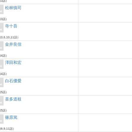
3話）
松林慎司
3話）
寺十吾
3,6,10,11話）
金井良信
4話）
澤田和宏
4話）
白石優愛
5話）
喜多道枝
5話）
篠原篤
6,9,11話）