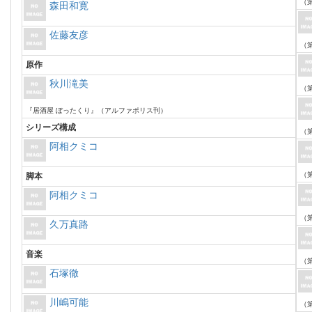
（第
森田和寛
佐藤友彦
（第
原作
秋川滝美
（第
『居酒屋 ぼったくり』（アルファポリス刊）
シリーズ構成
（第
阿相クミコ
（第
脚本
阿相クミコ
（第
久万真路
音楽
（第
石塚徹
川嶋可能
（第