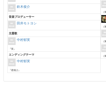
鈴木俊介
（第
音楽プロデューサー
田井モトヨシ
（第
主題歌
中村郁実
（第
『実』
エンディングテーマ
（第
中村郁実
『君焼け』