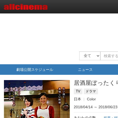
劇場公開スケジュール
ニュース
居酒屋ぼったく
TV
ドラマ
日本
Color
2018/04/14
～
2018/06/23
あなたの点数
投票・確