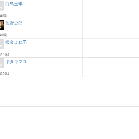
白鳥玉季
8話）
佐野史郎
9話）
松金よね子
10話）
キタキマユ
10話）