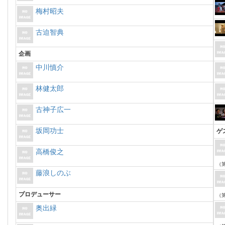
梅村昭夫
古迫智典
企画
中川慎介
林健太郎
古神子広一
坂岡功士
ゲ
高橋俊之
（第
藤浪しのぶ
プロデューサー
（第
奥出緑