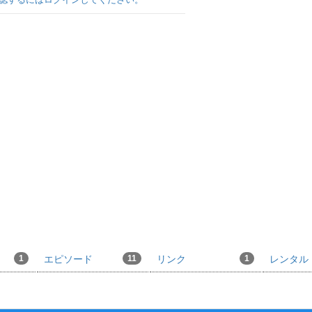
1
エピソード
11
リンク
1
レンタル