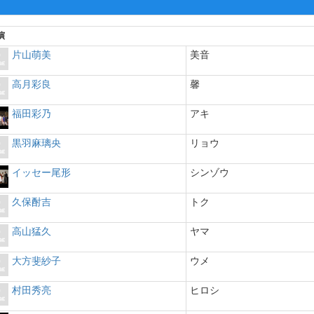
演
片山萌美
美音
高月彩良
馨
福田彩乃
アキ
黒羽麻璃央
リョウ
イッセー尾形
シンゾウ
久保酎吉
トク
高山猛久
ヤマ
大方斐紗子
ウメ
村田秀亮
ヒロシ