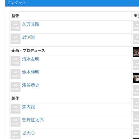
クレジット
監督
出
久万真路
岩渕崇
企画・プロデュース
清水友明
鈴木伸明
湊谷恭史
製作
森内譲
菅野征太郎
堤天心