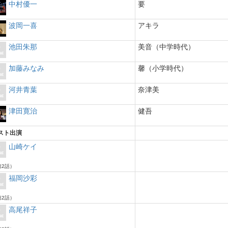
中村優一
要
波岡一喜
アキラ
池田朱那
美音（中学時代）
加藤みなみ
馨（小学時代）
河井青葉
奈津美
津田寛治
健吾
スト出演
山崎ケイ
2話）
福岡沙彩
2話）
高尾祥子