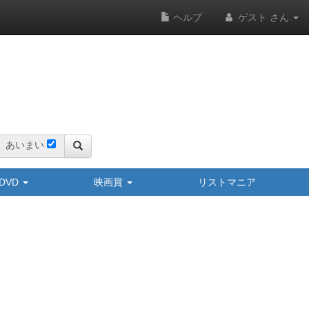
ヘルプ
ゲスト さん
あいまい
y/DVD
映画賞
リストマニア