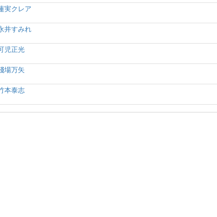
蓮実クレア
永井すみれ
可児正光
淺場万矢
竹本泰志