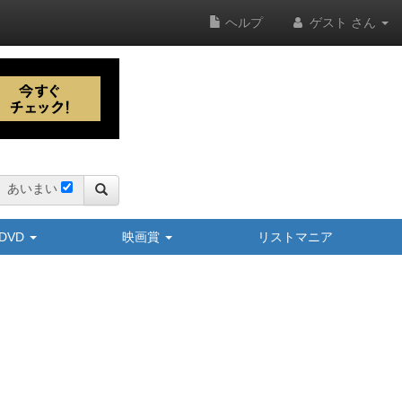
ヘルプ
ゲスト さん
あいまい
y/DVD
映画賞
リストマニア