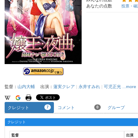
あなたの点数
投票・確
監督：
山内大輔
出演：
蓮実クレア
|
永井すみれ
|
可児正光
...more
クレジット
7
コメント
0
グループ
クレジット
監督
出演