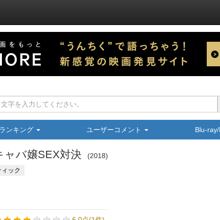
ランキング
ユーザーコメント
Blu-ra
キャバ嬢SEX対決
2018
ティック
6.0点(1件)