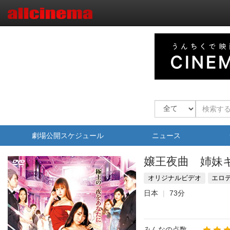
劇場公開スケジュール
ニュース
嬢王夜曲 姉妹
オリジナルビデオ
エロ
日本
73分
みんなの点数