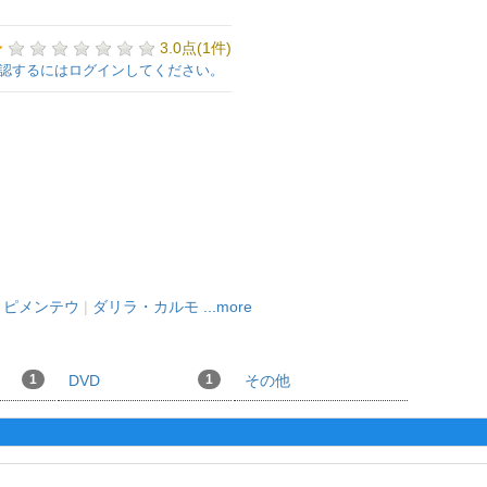
3.0点(1件)
認するにはログインしてください。
・ピメンテウ
|
ダリラ・カルモ
...more
1
DVD
1
その他