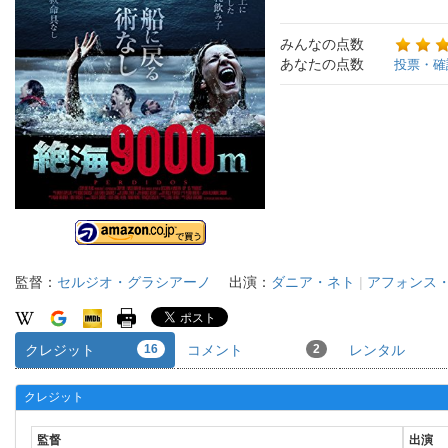
みんなの点数
あなたの点数
投票・確
監督：
セルジオ・グラシアーノ
出演：
ダニア・ネト
|
アフォンス
クレジット
16
コメント
2
レンタル
クレジット
監督
出演