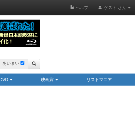
ヘルプ
ゲスト さん
あいまい
y/DVD
映画賞
リストマニア