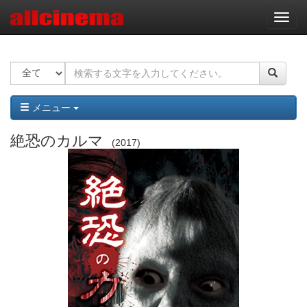
ナ
ビ
ゲ
ー
シ
ョ
ン
メニュー
絶恐のカルマ
2017