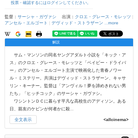
投票・確認するにはログインしてください。
監督：
サーシャ・ガヴァシ
出演：
クロエ・グレース・モレッツ
|
アンセル・エルゴート
|
デヴィッド・ストラザーン
...more
解説
サム・マンソンの同名ヤングアダルト小説を「キック・ア
ス」のクロエ・グレース・モレッツと「ベイビー・ドライバ
ー」のアンセル・エルゴート主演で映画化した青春ノワー
ル・ミステリー。共演はデヴィッド・ストラザーン、キャサ
リン・キーナー。監督は「アンヴィル！夢を諦めきれない男
たち」「ヒッチコック」のサーシャ・ガヴァシ。
ワシントンＤＣに暮らす平凡な高校生のアディソン。ある
日、親友のケビンが何者かに殺
...
全文表示
<allcinema>