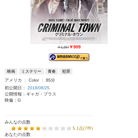
￥909
￥1,257
映画
ミステリー
青春
犯罪
アメリカ
Color
85分
初公開日：
2018/08/25
公開情報：ギャガ・プラス
映倫：G
みんなの点数
5.1点(7件)
あなたの点数