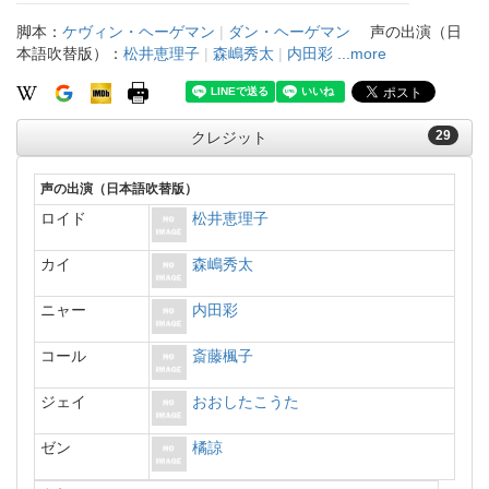
脚本：
ケヴィン・ヘーゲマン
|
ダン・ヘーゲマン
声の出演（日
本語吹替版）：
松井恵理子
|
森嶋秀太
|
内田彩
...more
29
クレジット
声の出演（日本語吹替版）
ロイド
松井恵理子
カイ
森嶋秀太
ニャー
内田彩
コール
斎藤楓子
ジェイ
おおしたこうた
ゼン
橘諒