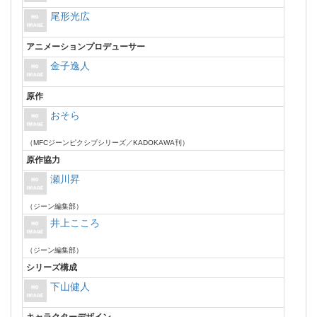
尾形光広
アニメーションプロデューサー
金子逸人
原作
おそら
（MFCジーンピクシブシリーズ／KADOKAWA刊）
原作協力
瀬川昇
（ジーン編集部）
井上こころ
（ジーン編集部）
シリーズ構成
下山健人
キャラクターデザイン