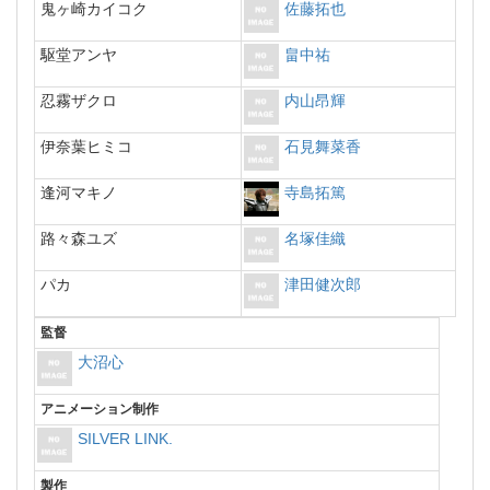
鬼ヶ崎カイコク
佐藤拓也
駆堂アンヤ
畠中祐
忍霧ザクロ
内山昂輝
伊奈葉ヒミコ
石見舞菜香
逢河マキノ
寺島拓篤
路々森ユズ
名塚佳織
パカ
津田健次郎
監督
大沼心
アニメーション制作
SILVER LINK.
製作