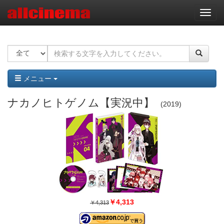
ナ
ビ
ゲ
ー
シ
ョ
ン
メニュー
ナカノヒトゲノム【実況中】
2019
￥4,313
￥4,313