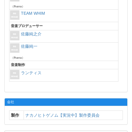
（fhana）
TEAM WHIM
音楽プロデューサー
佐藤純之介
佐藤純一
（fhana）
音楽制作
ランティス
会社
製作
ナカノヒトゲノム【実況中】製作委員会