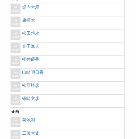
堀内大示
康振木
松田啓次
金子逸人
櫻井優香
山崎明日香
松原勝彦
篠崎文彦
企画
菊池剛
工藤大丈