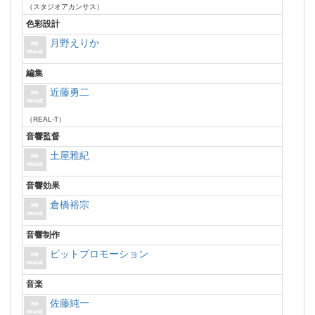
（スタジオアカンサス）
色彩設計
月野えりか
編集
近藤勇二
（REAL-T）
音響監督
土屋雅紀
音響効果
倉橋裕宗
音響制作
ビットプロモーション
音楽
佐藤純一