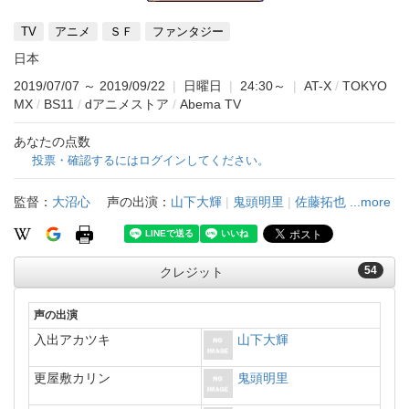
TV
アニメ
ＳＦ
ファンタジー
日本
2019/07/07
～
2019/09/22
|
日曜日
|
24:30～
|
AT-X
/
TOKYO
MX
/
BS11
/
dアニメストア
/
Abema TV
あなたの点数
投票・確認するにはログインしてください。
監督：
大沼心
声の出演：
山下大輝
|
鬼頭明里
|
佐藤拓也
...more
54
クレジット
声の出演
入出アカツキ
山下大輝
更屋敷カリン
鬼頭明里