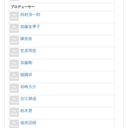
プロデューサー
田村淳一郎
加藤友季子
陳依依
笠原周造
加藤剛
楊國祥
岩崎大介
吉江輝成
柏木豊
福井詔雄