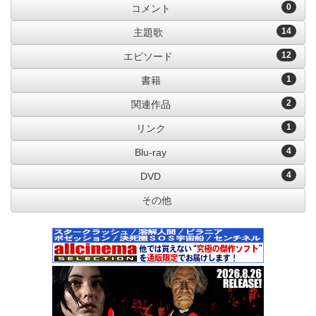
0
コメント
14
主題歌
12
エピソード
1
書籍
2
関連作品
1
リンク
4
Blu-ray
4
DVD
その他