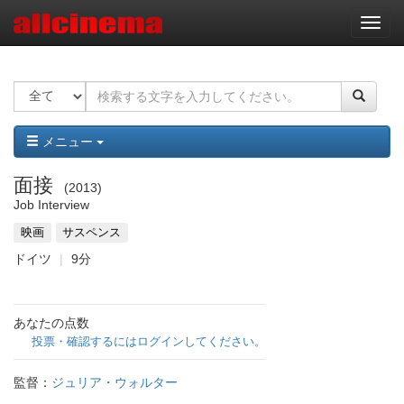
ナ
ビ
ゲ
ー
シ
ョ
ン
メニュー
面接
2013
Job Interview
映画
サスペンス
ドイツ
9分
あなたの点数
投票・確認するにはログインしてください。
監督：
ジュリア・ウォルター