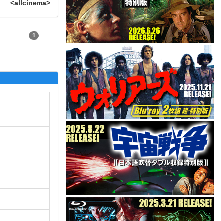
<allcinema>
1