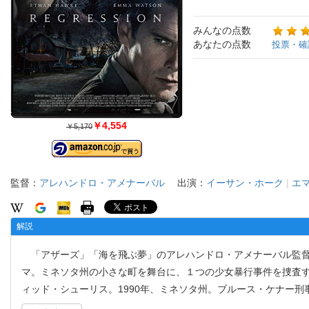
みんなの点数
あなたの点数
投票・確
￥4,554
￥5,170
監督：
アレハンドロ・アメナーバル
出演：
イーサン・ホーク
|
エ
解説
「アザーズ」「海を飛ぶ夢」のアレハンドロ・アメナーバル監督
マ。ミネソタ州の小さな町を舞台に、１つの少女暴行事件を捜査
ィッド・シューリス。1990年、ミネソタ州。ブルース・ケナー刑