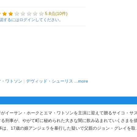
5.8点(10件)
認するにはログインしてください。
マ・ワトソン
|
デヴィッド・シューリス
...more
がイーサン・ホークとエマ・ワトソンを主演に迎えて贈るサイコ・サ
する刑事が、やがて町に秘められた大きな闇に飲み込まれていくさまを
事は、17歳の娘アンジェラを暴行した疑いで父親のジョン・グレイを取
.