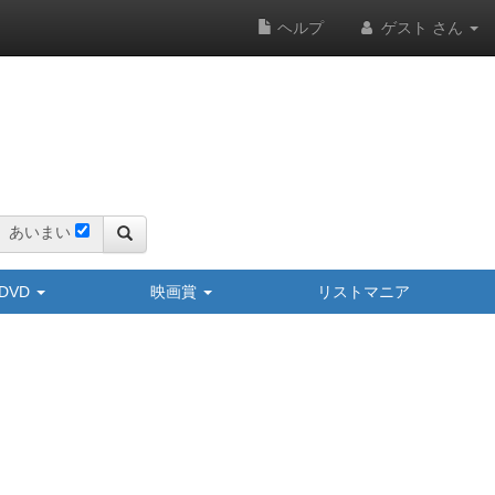
ヘルプ
ゲスト さん
あいまい
y/DVD
映画賞
リストマニア