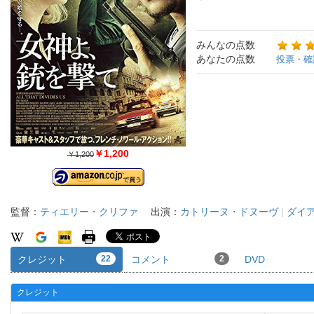
みんなの点数
あなたの点数
投票・確
￥1,200
￥1,200
監督：
ティエリー・クリファ
出演：
カトリーヌ・ドヌーヴ
|
ダイ
クレジット
22
コメント
2
DVD
クレジット