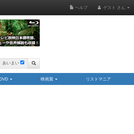
ヘルプ
ゲスト さん
あいまい
y/DVD
映画賞
リストマニア