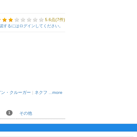
5.6点(7件)
認するにはログインしてください。
アン・クルーガー
|
ネクフ
...more
1
その他