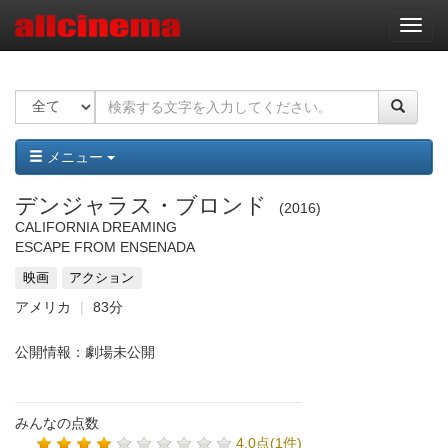
ナ
ビ
ゲ
ー
シ
ョ
ン
メニュー
デンジャラス・ブロンド
2016
CALIFORNIA DREAMING
ESCAPE FROM ENSENADA
映画
アクション
アメリカ
83分
公開情報：劇場未公開
みんなの点数
4.0点(1件)