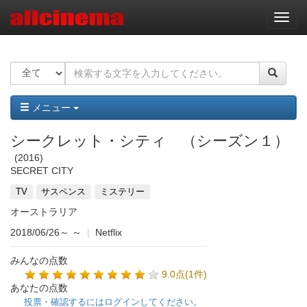
ナ
ビ
ゲ
ー
シ
ョ
ン
メニュー
シークレット・シティ （シーズン１）
2016
SECRET CITY
TV
サスペンス
ミステリー
オーストラリア
2018/06/26～
～
|
Netflix
みんなの点数
9.0点(1件)
あなたの点数
投票・確認するにはログインしてください。