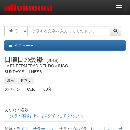
ナ
ビ
ゲ
ー
シ
ョ
ン
メニュー
日曜日の憂鬱
2018
LA ENFERMEDAD DEL DOMINGO
SUNDAY'S ILLNESS
映画
ドラマ
スペイン
Color
89分
あなたの点数
投票・確認するにはログインしてください。
監督：
ラモン・サラサール
出演：
バルバラ・レニー
|
スシ・サ