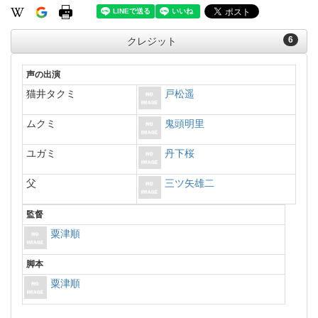
6
クレジット
声の出演
猫井タクミ
戸松遥
ムクミ
鬼頭明里
ユガミ
丹下桜
父
三ツ矢雄二
監督
粟津順
脚本
粟津順