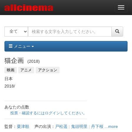
ナ
ビ
ゲ
ー
シ
ョ
ン
メニュー
猫企画
2018
映画
アニメ
アクション
日本
2018/
あなたの点数
投票・確認するにはログインしてください。
監督：
粟津順
声の出演：
戸松遥
|
鬼頭明里
|
丹下桜
...more