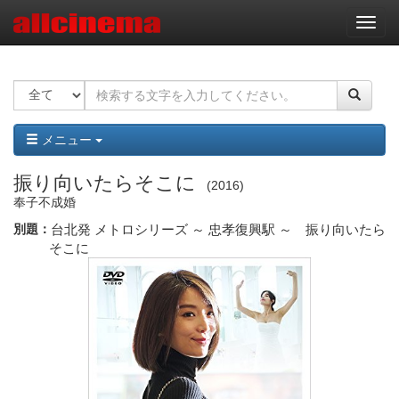
ナ
ビ
ゲ
ー
シ
ョ
ン
メニュー
振り向いたらそこに
2016
奉子不成婚
別題：
台北発 メトロシリーズ ～ 忠孝復興駅 ～ 振り向いたら
そこに