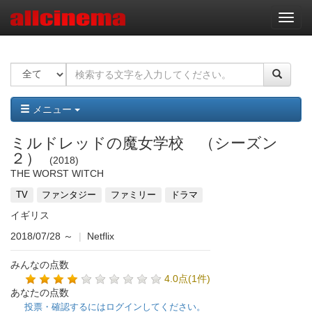
ナ
ビ
ゲ
ー
シ
ョ
ン
メニュー
ミルドレッドの魔女学校 （シーズン
２）
2018
THE WORST WITCH
TV
ファンタジー
ファミリー
ドラマ
イギリス
2018/07/28
～
|
Netflix
みんなの点数
4.0点(1件)
あなたの点数
投票・確認するにはログインしてください。