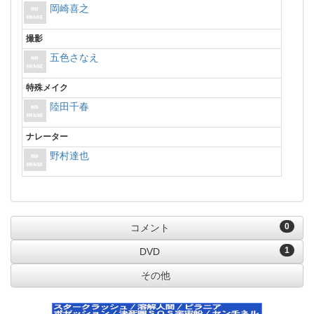
岡崎喜之
撮影
五色さなえ
特殊メイク
陸田千春
ナレーター
野村達也
0
コメント
1
DVD
その他