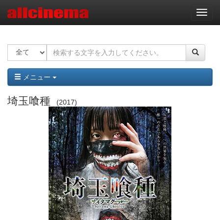
ナ
ビ
ゲ
ー
シ
ョ
ン
メニュー
埼玉喰種
2017