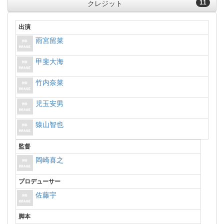
11
クレジット
出演
雨宮留菜
甲斐大海
竹内奈菜
児玉安男
猿山智也
監督
岡崎喜之
プロデューサー
佐藤宇
脚本