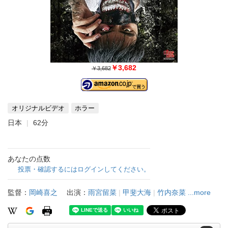
￥3,682
￥3,682
オリジナルビデオ
ホラー
日本
62分
あなたの点数
投票・確認するにはログインしてください。
監督：
岡崎喜之
出演：
雨宮留菜
|
甲斐大海
|
竹内奈菜
...more