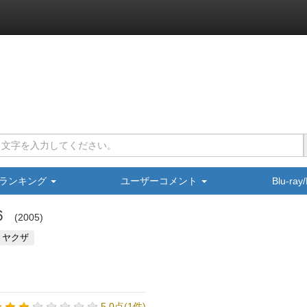
ランキング
ユーザーコメント
Blu-ra
６
2005
・ヤクザ
5.0点(1件)