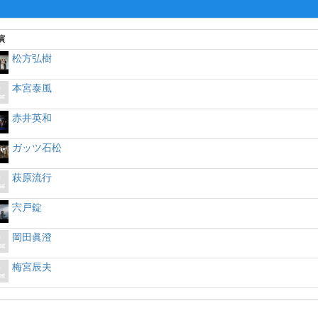
演
松方弘樹
本宮泰風
赤井英和
ガッツ石松
萩原流行
宍戸錠
岡田眞澄
梅宮辰夫