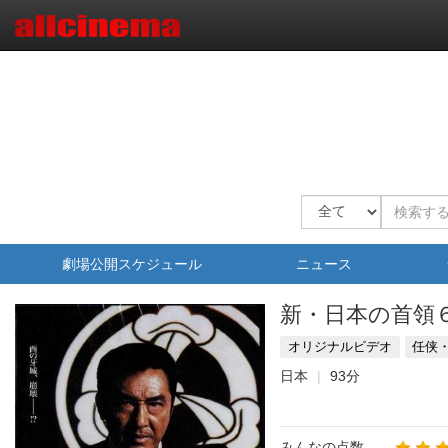
劇場公開スケジュール
ニュース
新・日本の首領
オリジナルビデオ
任侠
日本
93分
みんなの点数