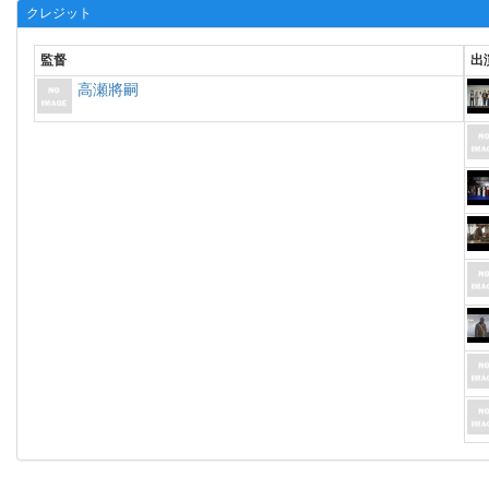
クレジット
監督
出
高瀬將嗣