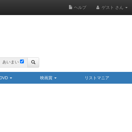
ヘルプ
ゲスト さん
あいまい
y/DVD
映画賞
リストマニア