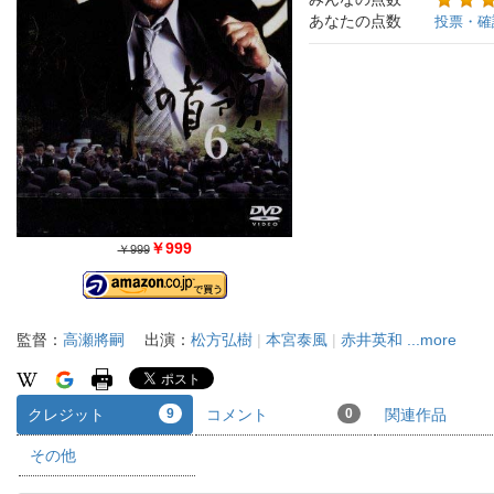
あなたの点数
投票・確
￥999
￥999
監督：
高瀬將嗣
出演：
松方弘樹
|
本宮泰風
|
赤井英和
...more
クレジット
9
コメント
0
関連作品
その他