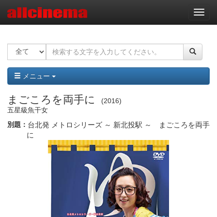
ナ
ビ
ゲ
ー
シ
ョ
ン
メニュー
まごころを両手に
2016
五星級魚干女
別題：
台北発 メトロシリーズ ～ 新北投駅 ～ まごころを両手
に