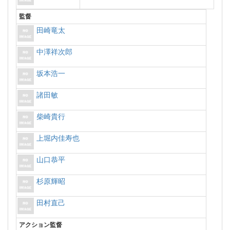
監督
田崎竜太
中澤祥次郎
坂本浩一
諸田敏
柴崎貴行
上堀内佳寿也
山口恭平
杉原輝昭
田村直己
アクション監督