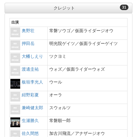
31
クレジット
出演
奥野壮
常磐ソウゴ／仮面ライダージオウ
押田岳
明光院ゲイツ／仮面ライダーゲイツ
大幡しえり
ツクヨミ
渡邊圭祐
ウォズ／仮面ライダーウォズ
板垣李光人
ウール
紺野彩夏
オーラ
兼崎健太郎
スウォルツ
生瀬勝久
常磐順一郎
佐久間悠
加古川飛流／アナザージオウ