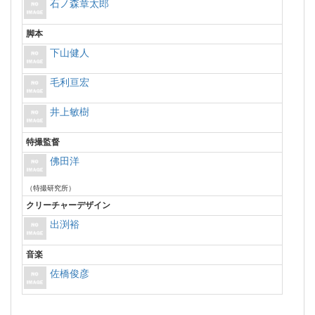
石ノ森章太郎
脚本
下山健人
毛利亘宏
井上敏樹
特撮監督
佛田洋
（特撮研究所）
クリーチャーデザイン
出渕裕
音楽
佐橋俊彦