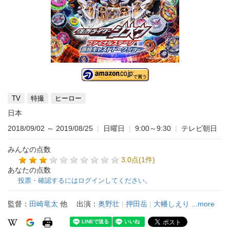
TV
特撮
ヒーロー
日本
2018/09/02
～
2019/08/25
|
日曜日
|
9:00～9:30
|
テレビ朝日
みんなの点数
3.0点(1件)
あなたの点数
投票・確認するにはログインしてください。
監督：
田崎竜太
他
出演：
奥野壮
|
押田岳
|
大幡しえり
...more