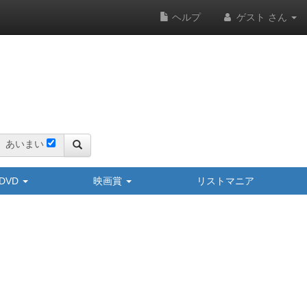
ヘルプ
ゲスト さん
あいまい
y/DVD
映画賞
リストマニア