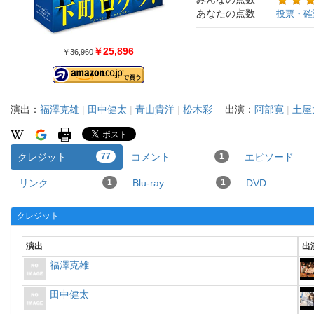
あなたの点数
投票・確
￥25,896
￥36,960
演出：
福澤克雄
|
田中健太
|
青山貴洋
|
松木彩
出演：
阿部寛
|
土屋
クレジット
77
コメント
1
エピソード
リンク
1
Blu-ray
1
DVD
クレジット
演出
出
福澤克雄
田中健太