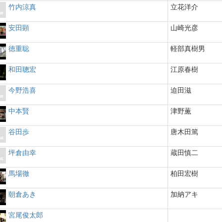
竹内涼真
立花洋介
安田顕
山崎光彦
徳重聡
軽部真樹男
和田聰宏
江原春樹
今野浩喜
迫田滋
中本賢
津野薫
谷田歩
唐木田篤
坪倉由幸
蔵田慎二
馬場徹
柏田宏樹
朝倉あき
加納アキ
宮尾俊太郎