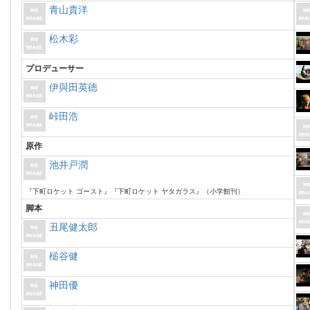
青山貴洋
松木彩
プロデューサー
伊與田英徳
峠田浩
原作
池井戸潤
『下町ロケット ゴースト』『下町ロケット ヤタガラス』（小学館刊）
脚本
丑尾健太郎
槌谷健
神田優