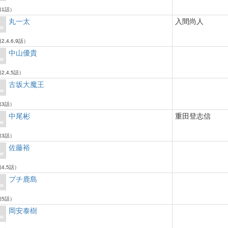
1話）
丸一太
入間尚人
2,4,6,9話）
中山優貴
2,4,5話）
古坂大魔王
3話）
中尾彬
重田登志信
3話）
佐藤裕
4,5話）
プチ鹿島
5話）
岡安泰樹