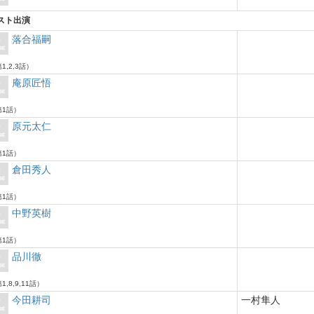
スト出演
落合福嗣
1,2,3話）
庵原匠悟
1話）
原元太仁
1話）
倉田秀人
1話）
中野英樹
1話）
品川徹
1,8,9,11話）
今田耕司
一村隼人