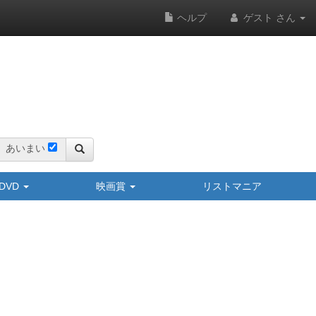
ヘルプ
ゲスト さん
あいまい
y/DVD
映画賞
リストマニア