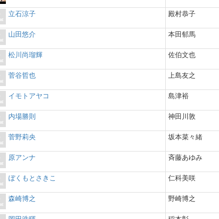
立石涼子
殿村恭子
山田悠介
本田郁馬
松川尚瑠輝
佐伯文也
菅谷哲也
上島友之
イモトアヤコ
島津裕
内場勝則
神田川敦
菅野莉央
坂本菜々緒
原アンナ
斉藤あゆみ
ぼくもとさきこ
仁科美咲
森崎博之
野崎博之