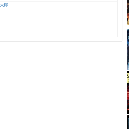
鶴太郎
淳