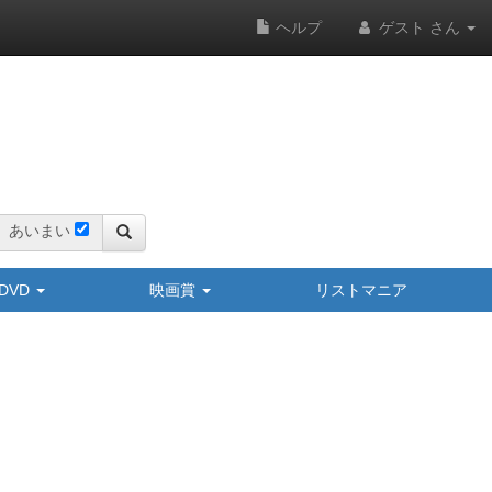
ヘルプ
ゲスト さん
あいまい
y/DVD
映画賞
リストマニア