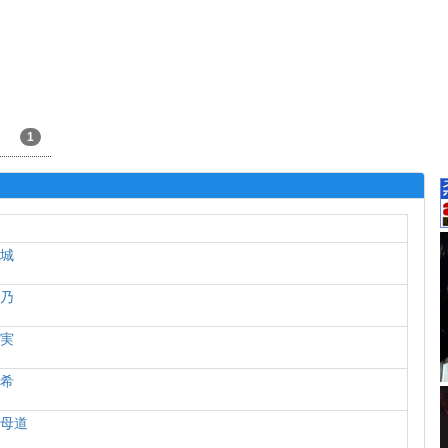
1
石城
梨乃
真実
航希
父母道