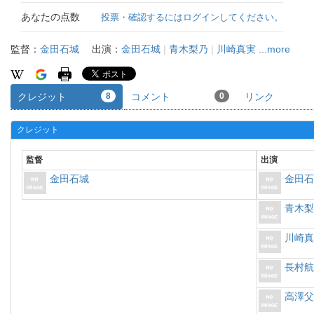
あなたの点数
投票・確認するにはログインしてください。
監督：
金田石城
出演：
金田石城
|
青木梨乃
|
川崎真実
...more
クレジット
8
コメント
0
リンク
クレジット
監督
出演
金田石城
金田
青木
川崎
長村
高澤