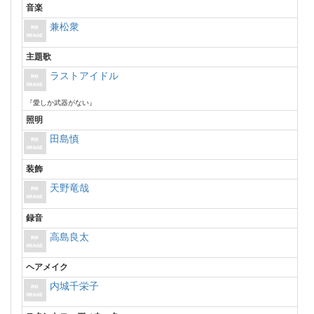
音楽
兼松衆
主題歌
ラストアイドル
『愛しか武器がない』
照明
田島慎
装飾
天野竜哉
録音
高島良太
ヘアメイク
内城千栄子