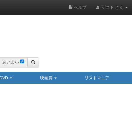
ヘルプ
ゲスト さん
あいまい
y/DVD
映画賞
リストマニア