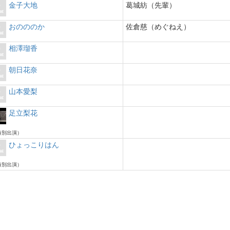
金子大地
葛城紡（先輩）
おのののか
佐倉慈（めぐねえ）
相澤瑠香
朝日花奈
山本愛梨
足立梨花
特別出演）
ひょっこりはん
特別出演）