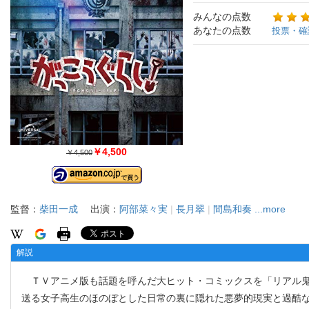
みんなの点数
あなたの点数
投票・確
￥4,500
￥4,500
監督：
柴田一成
出演：
阿部菜々実
|
長月翠
|
間島和奏
...more
解説
ＴＶアニメ版も話題を呼んだ大ヒット・コミックスを「リアル鬼
送る女子高生のほのぼとした日常の裏に隠れた悪夢的現実と過酷な