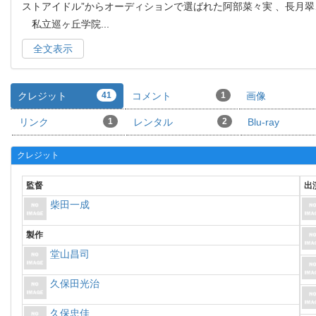
ストアイドル”からオーディションで選ばれた阿部菜々実 、長月
私立巡ヶ丘学院
...
全文表示
クレジット
41
コメント
1
画像
リンク
1
レンタル
2
Blu-ray
クレジット
監督
出
柴田一成
製作
堂山昌司
久保田光治
久保忠佳