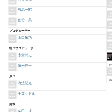
有馬一昭
佐竹一美
プロデューサー
山口敏功
制作プロデューサー
糸賀武史
（
濱松洋一
原作
（
海法紀光
千葉サドル
脚本
柴田一成