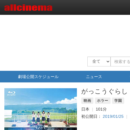
劇場公開スケジュール
ニュース
がっこうぐらし
映画
ホラー
学園
日本
101分
初公開日：
2019/01/25