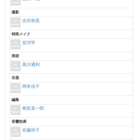
撮影
吉沢和晃
特殊メイク
並河学
美術
黒川通利
衣裳
岡本佳子
編集
相良直一郎
音響効果
佐藤祥子