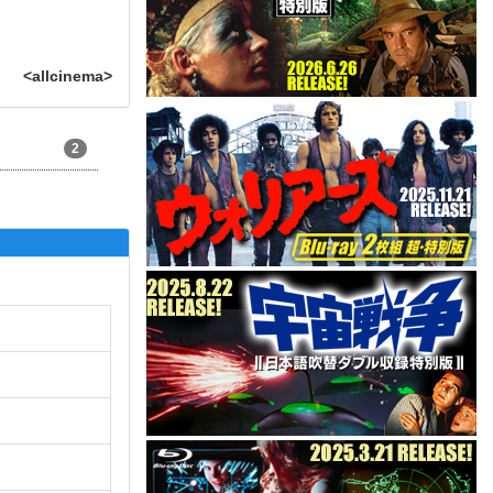
<allcinema>
2