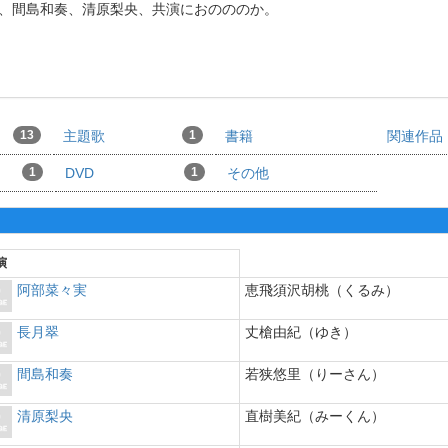
翠、間島和奏、清原梨央、共演におのののか。
13
主題歌
1
書籍
関連作品
1
DVD
1
その他
演
阿部菜々実
恵飛須沢胡桃（くるみ）
長月翠
丈槍由紀（ゆき）
間島和奏
若狭悠里（りーさん）
清原梨央
直樹美紀（みーくん）