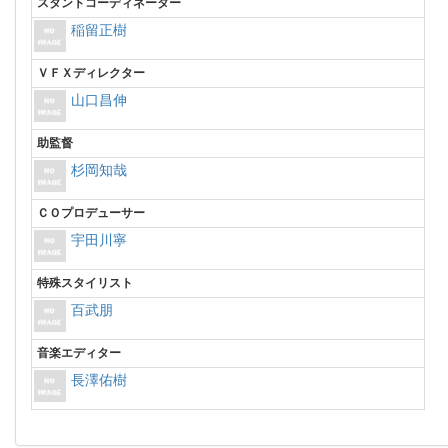
スタントコーディネーター
稲留正樹
ＶＦＸディレクター
山口昌伸
助監督
杉岡知哉
ＣＯプロデューサー
宇田川寧
特殊スタイリスト
百武朋
音楽エディター
長澤佑樹