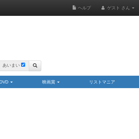
ヘルプ
ゲスト さん
あいまい
y/DVD
映画賞
リストマニア