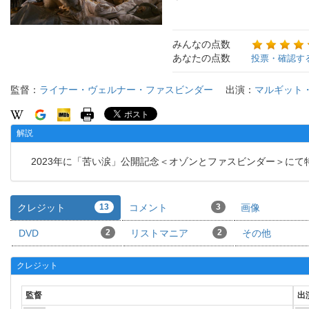
みんなの点数
あなたの点数
投票・確認す
監督：
ライナー・ヴェルナー・ファスビンダー
出演：
マルギット
解説
2023年に「苦い涙」公開記念＜オゾンとファスビンダー＞にて
クレジット
13
コメント
3
画像
DVD
2
リストマニア
2
その他
クレジット
監督
出