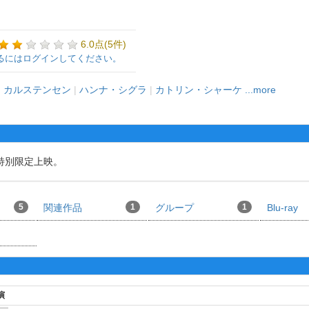
6.0点(5件)
るにはログインしてください。
・カルステンセン
|
ハンナ・シグラ
|
カトリン・シャーケ
...more
特別限定上映。
5
関連作品
1
グループ
1
Blu-ray
演