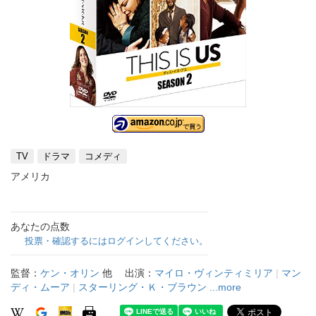
TV
ドラマ
コメディ
アメリカ
あなたの点数
投票・確認するにはログインしてください。
監督：
ケン・オリン
他
出演：
マイロ・ヴィンティミリア
|
マン
ディ・ムーア
|
スターリング・Ｋ・ブラウン
...more