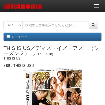
ナ
ビ
ゲ
ー
シ
ョ
ン
メニュー
THIS IS US／ディス・イズ・アス （シ
ーズン２）
2017～2018
THIS IS US
別題：
THIS IS US 2