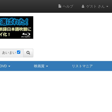
ヘルプ
ゲスト さん
あいまい
y/DVD
映画賞
リストマニア