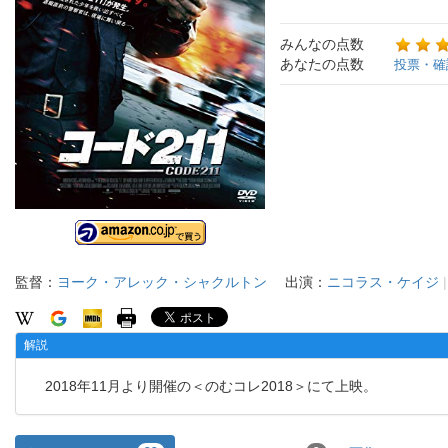
みんなの点数
あなたの点数
投票・確
監督：
ヨーク・アレック・シャクルトン
出演：
ニコラス・ケイジ
解説
2018年11月より開催の＜のむコレ2018＞にて上映。