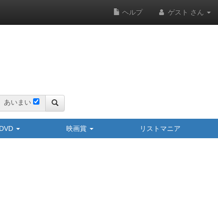
ヘルプ
ゲスト さん
あいまい
y/DVD
映画賞
リストマニア