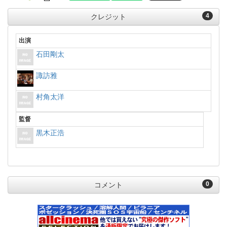
4
クレジット
出演
石田剛太
諏訪雅
村角太洋
監督
黒木正浩
0
コメント