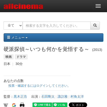
ナ
ビ
ゲ
ー
シ
ョ
ン
メニュー
硬派探偵～いつも何かを覚悟する～
2013
映画
ドラマ
日本
30分
あなたの点数
投票・確認するにはログインしてください。
監督：
黒木正浩
出演：
石田剛太
|
諏訪雅
|
村角太洋